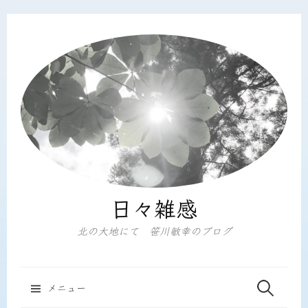
コ
ン
テ
ン
ツ
へ
ス
キ
ッ
プ
日々雑感
北の大地にて 笹川敏幸のブログ
検
メニュー